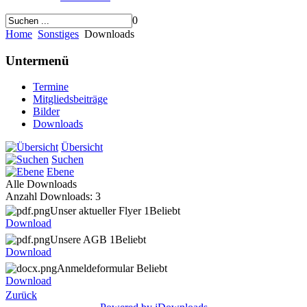
0
Home
Sonstiges
Downloads
Untermenü
Termine
Mitgliedsbeiträge
Bilder
Downloads
Übersicht
Suchen
Ebene
Alle Downloads
Anzahl Downloads: 3
Unser aktueller Flyer 1
Beliebt
Download
Unsere AGB 1
Beliebt
Download
Anmeldeformular
Beliebt
Download
Zurück