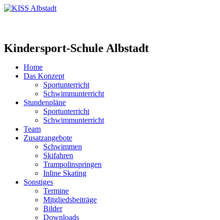
Kindersport-Schule Albstadt
Home
Das Konzept
Sportunterricht
Schwimmunterricht
Stundenpläne
Sportunterricht
Schwimmunterricht
Team
Zusatzangebote
Schwimmen
Skifahren
Trampolinspringen
Inline Skating
Sonstiges
Termine
Mitgliedsbeiträge
Bilder
Downloads