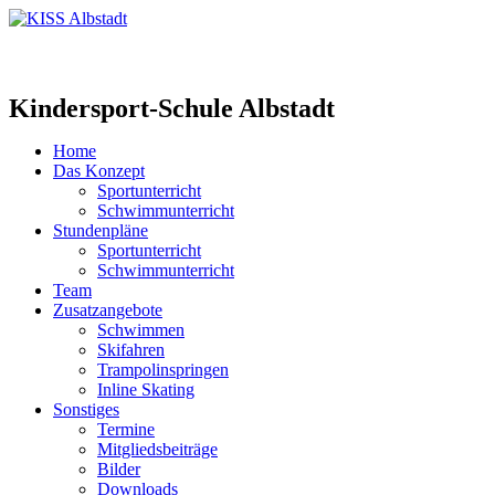
Kindersport-Schule Albstadt
Home
Das Konzept
Sportunterricht
Schwimmunterricht
Stundenpläne
Sportunterricht
Schwimmunterricht
Team
Zusatzangebote
Schwimmen
Skifahren
Trampolinspringen
Inline Skating
Sonstiges
Termine
Mitgliedsbeiträge
Bilder
Downloads